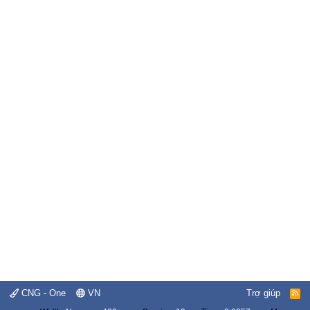
CNG - One
VN
Trợ giúp
R
S