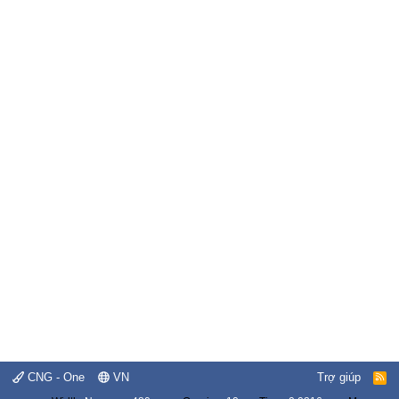
CNG - One
VN
Trợ giúp
R
S