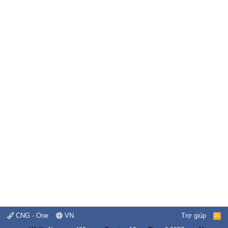
CNG - One
VN
Trợ giúp
R
S