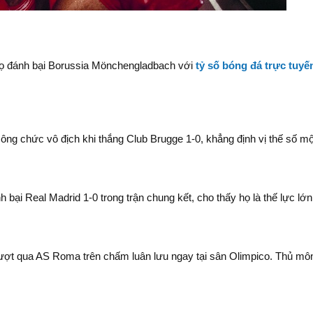
i họ đánh bại Borussia Mönchengladbach với
tỷ số bóng đá trực tuyế
ông chức vô địch khi thắng Club Brugge 1-0, khẳng định vị thế số mộ
h bại Real Madrid 1-0 trong trận chung kết, cho thấy họ là thế lực lớ
vượt qua AS Roma trên chấm luân lưu ngay tại sân Olimpico. Thủ mô