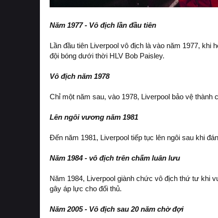
Năm 1977 - Vô địch lần đầu tiên
Lần đầu tiên Liverpool vô địch là vào năm 1977, kh
đội bóng dưới thời HLV Bob Paisley.
Vô địch năm 1978
Chỉ một năm sau, vào 1978, Liverpool bảo vệ thành c
Lên ngôi vương năm 1981
Đến năm 1981, Liverpool tiếp tục lên ngôi sau khi đán
Năm 1984 - vô địch trên chấm luân lưu
Năm 1984, Liverpool giành chức vô địch thứ tư khi 
gây áp lực cho đối thủ.
Năm 2005 - Vô địch sau 20 năm chờ đợi