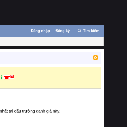
Đăng nhập
Đăng ký
Tìm kiếm
í
hất tại đấu trường danh giá này.