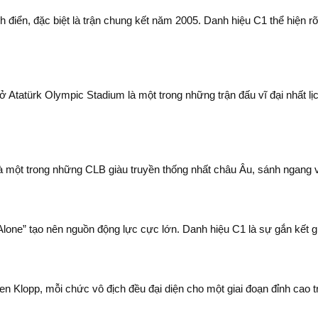
 điển, đặc biệt là trận chung kết năm 2005. Danh hiệu C1 thể hiện rõ 
Atatürk Olympic Stadium là một trong những trận đấu vĩ đại nhất lịc
 là một trong những CLB giàu truyền thống nhất châu Âu, sánh ngang 
k Alone” tạo nên nguồn động lực cực lớn. Danh hiệu C1 là sự gắn kết g
en Klopp, mỗi chức vô địch đều đại diện cho một giai đoạn đỉnh cao t