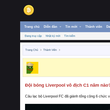
Trang chủ
Diễn đàn
Tin mới
Thành viên
Da
Đang truy cập
Nhật ký mới
Tìm kiếm
Trang Chủ
Thành Viên
Đội bóng Liverpool vô địch C1 năm nào
Câu lạc bộ Liverpool FC đã giành tổng cộng 6 chức 