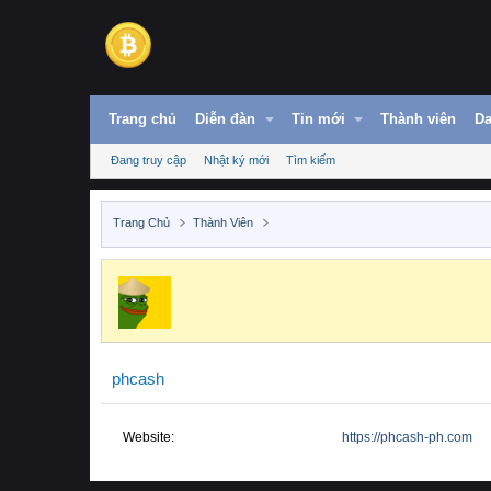
Trang chủ
Diễn đàn
Tin mới
Thành viên
Da
Đang truy cập
Nhật ký mới
Tìm kiếm
Trang Chủ
Thành Viên
phcash
Website
https://phcash-ph.com