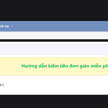
nh bạ
Hướng dẫn kiếm tiền đơn giản miễn ph
47)