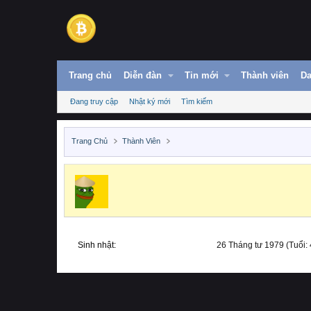
Trang chủ
Diễn đàn
Tin mới
Thành viên
Da
Đang truy cập
Nhật ký mới
Tìm kiếm
Trang Chủ
Thành Viên
Sinh nhật
26 Tháng tư 1979 (Tuổi: 