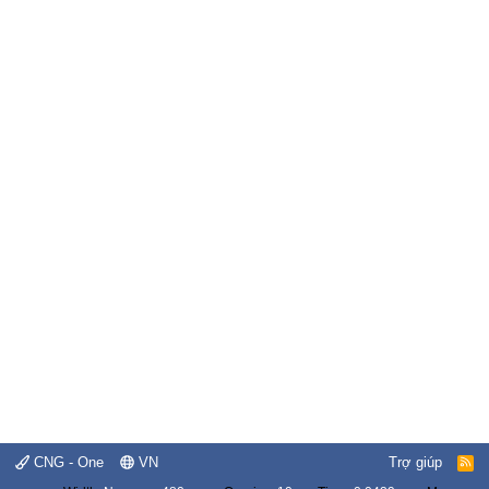
CNG - One
VN
Trợ giúp
R
S