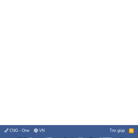
CNG - One
VN
Trợ giúp
R
S