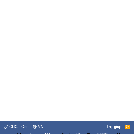
CNG - One
VN
Trợ giúp
R
S