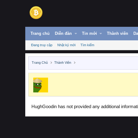
Trang chủ
Diễn đàn
Tin mới
Thành viên
Da
Đang truy cập
Nhật ký mới
Tìm kiếm
Trang Chủ
Thành Viên
HughGoodin has not provided any additional informat