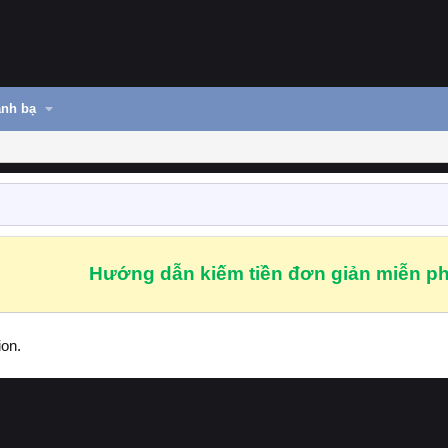
nh bạ
Hướng dẫn kiếm tiền đơn giản miễn ph
ion.