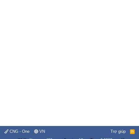
CNG - One
VN
Trợ giúp
R
S