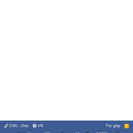
CNG - One
VN
Trợ giúp
R
S