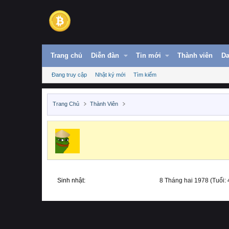
Trang chủ
Diễn đàn
Tin mới
Thành viên
Da
Đang truy cập
Nhật ký mới
Tìm kiếm
Trang Chủ
Thành Viên
Sinh nhật
8 Tháng hai 1978 (Tuổi: 