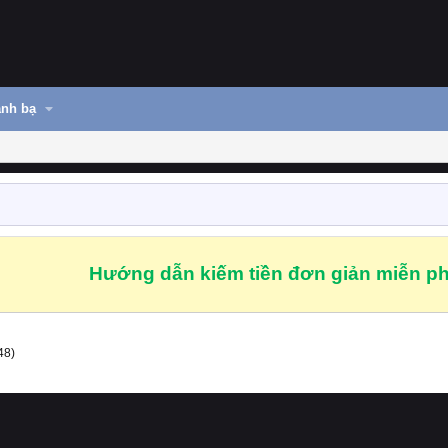
nh bạ
Hướng dẫn kiếm tiền đơn giản miễn ph
48)