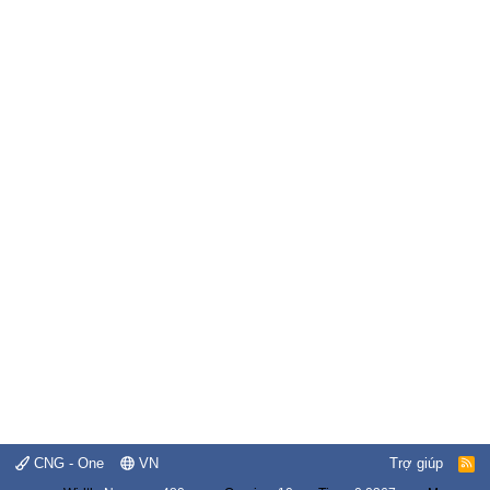
CNG - One
VN
Trợ giúp
R
S