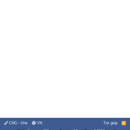
CNG - One
VN
Trợ giúp
R
S