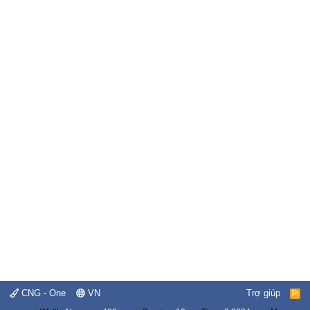
CNG - One
VN
Trợ giúp
R
S