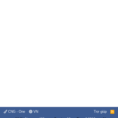
CNG - One
VN
Trợ giúp
R
S