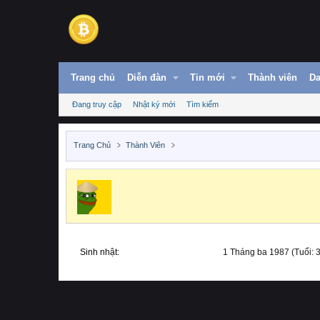
Trang chủ
Diễn đàn
Tin mới
Thành viên
Da
Đang truy cập
Nhật ký mới
Tìm kiếm
Trang Chủ
Thành Viên
Sinh nhật
1 Tháng ba 1987 (Tuổi: 