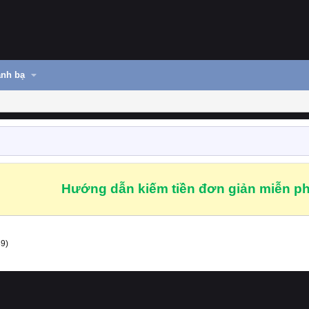
nh bạ
Hướng dẫn kiếm tiền đơn giản miễn ph
39)