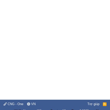
CNG - One
VN
Trợ giúp
R
S