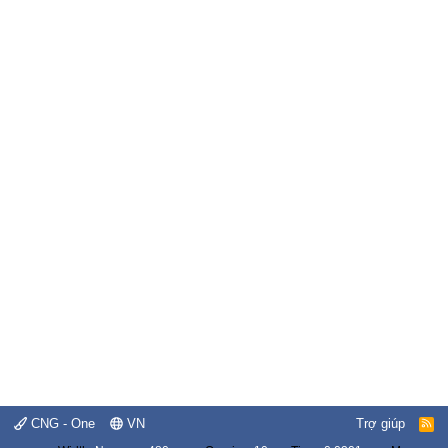
CNG - One
VN
Trợ giúp
R
S