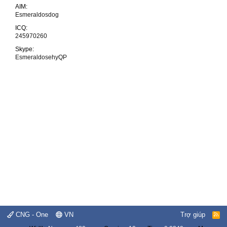
AIM
Esmeraldosdog
ICQ
245970260
Skype
EsmeraldosehyQP
CNG - One
VN
Trợ giúp
R
S