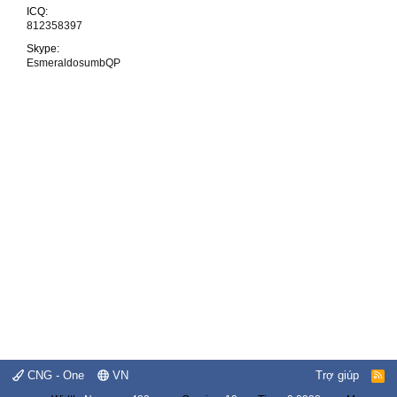
ICQ
812358397
Skype
EsmeraldosumbQP
CNG - One
VN
Trợ giúp
R
S