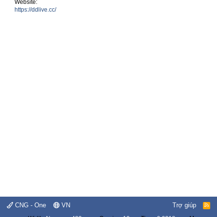
Website
https://ddlive.cc/
CNG - One
VN
Trợ giúp
R
S