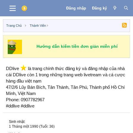
Đăng nhập
Đăng ký
Trang Chủ
Thành Viên
Hướng dẫn kiếm tiền đơn giản miễn phí
DDlive
️ là trang chính thức đăng ký và đăng nhập của nhà
cái DDlive còn 1 trong những trang web livetream và cá cược
hàng đầu việt nạm
47/2/6 Lũy Bán Bích, Tân Thành, Tân Phú, Thành phố Hồ Chí
Minh, Việt Nam
Phone: 0907782967
#ddlive #ddlive
Sinh nhật
1 Tháng một 1990 (Tuổi: 36)