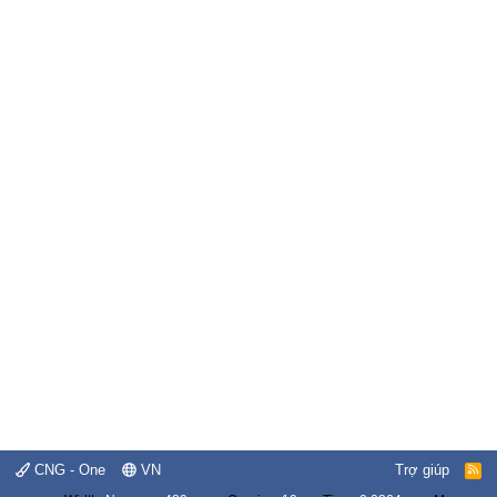
CNG - One
VN
Trợ giúp
R
S