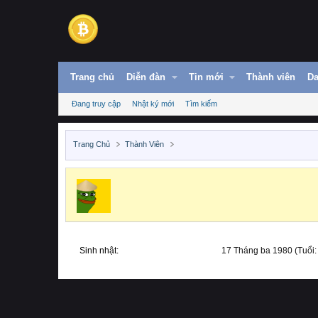
Trang chủ
Diễn đàn
Tin mới
Thành viên
Da
Đang truy cập
Nhật ký mới
Tìm kiếm
Trang Chủ
Thành Viên
Sinh nhật
17 Tháng ba 1980 (Tuổi: