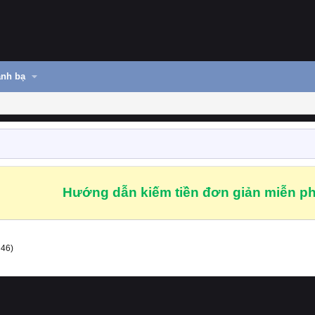
nh bạ
Hướng dẫn kiếm tiền đơn giản miễn ph
 46)