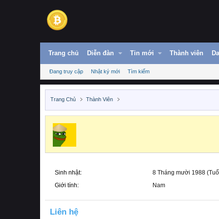
Trang chủ
Diễn đàn
Tin mới
Thành viên
Da
Đang truy cập
Nhật ký mới
Tìm kiếm
Trang Chủ
Thành Viên
Sinh nhật
8 Tháng mười 1988 (Tuổi
Giới tính
Nam
Liên hệ