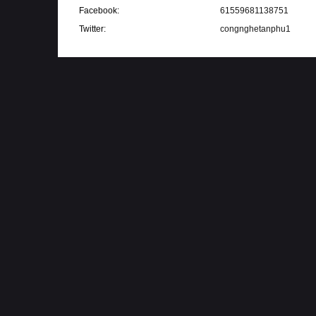
Facebook
61559681138751
Twitter
congnghetanphu1