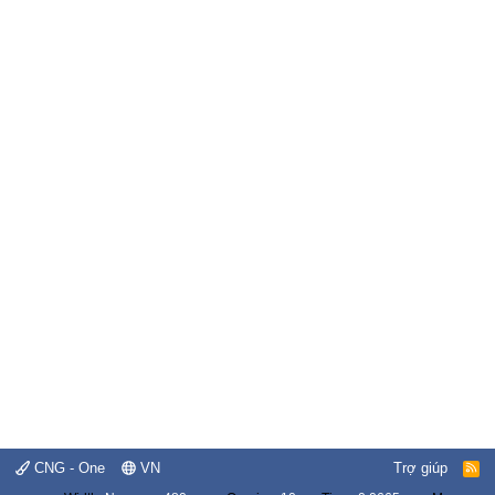
CNG - One
VN
Trợ giúp
R
S