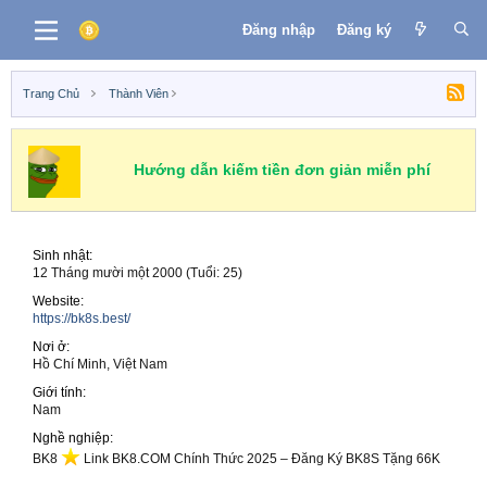
Đăng nhập
Đăng ký
Trang Chủ
Thành Viên
Hướng dẫn kiếm tiền đơn giản miễn phí
Sinh nhật
12 Tháng mười một 2000 (Tuổi: 25)
Website
https://bk8s.best/
Nơi ở
Hồ Chí Minh, Việt Nam
Giới tính
Nam
Nghề nghiệp
BK8
️ Link BK8.COM Chính Thức 2025 – Đăng Ký BK8S Tặng 66K