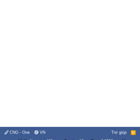
CNG - One
VN
Trợ giúp
R
S