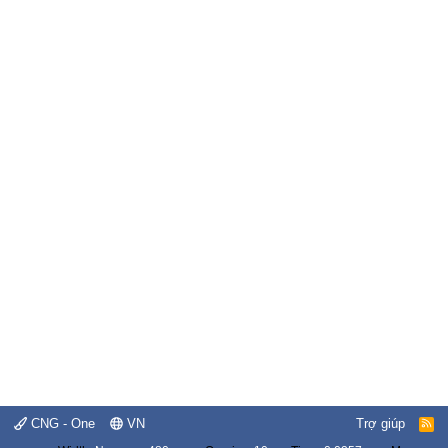
CNG - One
VN
Trợ giúp
R
S