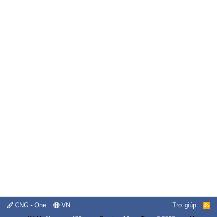
CNG - One
VN
Trợ giúp
R
S