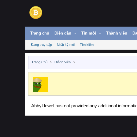
Trang chủ
Diễn đàn
Tin mới
Thành viên
Da
Đang truy cập
Nhật ký mới
Tìm kiếm
Trang Chủ
Thành Viên
AbbyLlewel has not provided any additional informati