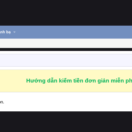
nh bạ
Hướng dẫn kiếm tiền đơn giản miễn ph
on.