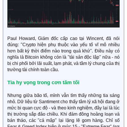
Paul Howard, Giám đốc cấp cao tại Wincent, đã nói
đúng: "Crypto hiện phụ thuộc vào yếu tố vĩ mô nhiều
hơn bất kỳ thời điểm nào trong quá khứ". Điều này có
nghĩa là Bitcoin không còn là "tài sản độc lập" nữa - nó
bị chi phối bởi lãi suất, lạm phát, và tâm lý chung của thị
trường tài chính toàn cầu.
Tia hy vọng trong cơn tăm tối​
Nhưng giữa bão tố, mình vẫn tìm thấy những tia sáng
nhỏ. Dữ liệu từ Santiment cho thấy tâm lý xã hội đang ở
mức bi quan cực độ - và theo kinh nghiệm, đây lại là lúc
thị trường sắp đảo chiều. Khi đám đông hoảng loạn và
bán tháo, các "cá mập" lại lặng lẽ gom hàng. Chỉ số
Fear & Greed Index hiện ở mức 15 - "Extreme Fear" (sợ