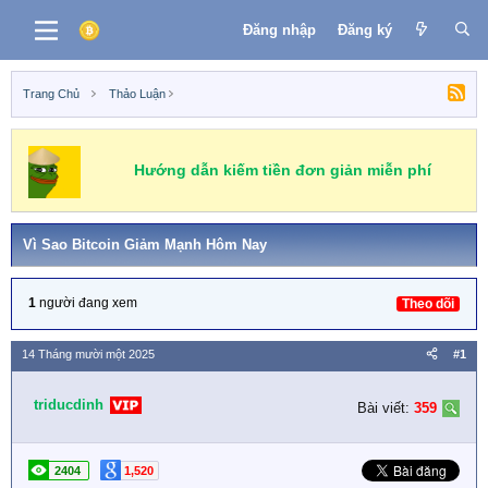
Đăng nhập
Đăng ký
Trang Chủ
Thảo Luận
Hướng dẫn kiếm tiền đơn giản miễn phí
Vì Sao Bitcoin Giảm Mạnh Hôm Nay
1
người đang xem
Theo dõi
14 Tháng mười một 2025
#1
triducdinh
Bài viết:
359
2404
1,520