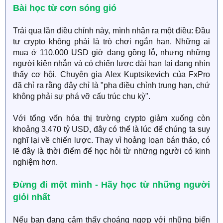
Bài học từ cơn sóng gió​
Trải qua lần điều chỉnh này, mình nhận ra một điều: Đầu
tư crypto không phải là trò chơi ngắn hạn. Những ai
mua ở 110.000 USD giờ đang gồng lỗ, nhưng những
người kiên nhẫn và có chiến lược dài hạn lại đang nhìn
thấy cơ hội. Chuyên gia Alex Kuptsikevich của FxPro
đã chỉ ra rằng đây chỉ là "pha điều chỉnh trung hạn, chứ
không phải sự phá vỡ cấu trúc chu kỳ".
Với tổng vốn hóa thị trường crypto giảm xuống còn
khoảng 3.470 tỷ USD, đây có thể là lúc để chúng ta suy
nghĩ lại về chiến lược. Thay vì hoảng loạn bán tháo, có
lẽ đây là thời điểm để học hỏi từ những người có kinh
nghiệm hơn.
Đừng đi một mình - Hãy học từ những người
giỏi nhất​
Nếu bạn đang cảm thấy choáng ngợp với những biến