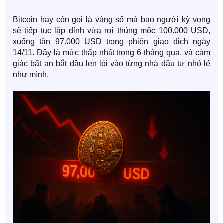
Bitcoin hay còn gọi là vàng số mà bao người kỳ vọng
sẽ tiếp tục lập đỉnh vừa rơi thủng mốc 100.000 USD,
xuống tận 97.000 USD trong phiên giao dịch ngày
14/11. Đây là mức thấp nhất trong 6 tháng qua, và cảm
giác bất an bắt đầu len lỏi vào từng nhà đầu tư nhỏ lẻ
như mình.