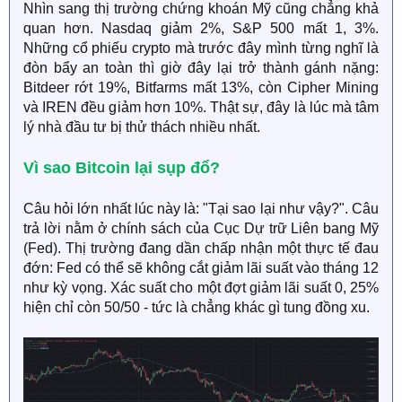
Nhìn sang thị trường chứng khoán Mỹ cũng chẳng khả
quan hơn. Nasdaq giảm 2%, S&P 500 mất 1, 3%.
Những cổ phiếu crypto mà trước đây mình từng nghĩ là
đòn bẩy an toàn thì giờ đây lại trở thành gánh nặng:
Bitdeer rớt 19%, Bitfarms mất 13%, còn Cipher Mining
và IREN đều giảm hơn 10%. Thật sự, đây là lúc mà tâm
lý nhà đầu tư bị thử thách nhiều nhất.
Vì sao Bitcoin lại sụp đổ?​
Câu hỏi lớn nhất lúc này là: "Tại sao lại như vậy?". Câu
trả lời nằm ở chính sách của Cục Dự trữ Liên bang Mỹ
(Fed). Thị trường đang dần chấp nhận một thực tế đau
đớn: Fed có thể sẽ không cắt giảm lãi suất vào tháng 12
như kỳ vọng. Xác suất cho một đợt giảm lãi suất 0, 25%
hiện chỉ còn 50/50 - tức là chẳng khác gì tung đồng xu.