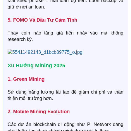
Mất seed phrase = mất toàn bộ tiền. Luôn backup và
giữ ở nơi an toàn.
5. FOMO Và Đầu Tư Cảm Tính​
Thấy coin nào tăng giá liền nhảy vào mà không
research kỹ.
Xu Hướng Mining 2025​
1. Green Mining​
Sử dụng năng lượng tái tạo để giảm chi phí và thân
thiện môi trường hơn.
2. Mobile Mining Evolution​
Các dự án blockchain di động như Pi Network đang
phát triển, tuy chưa chứng minh được giá trị thực.