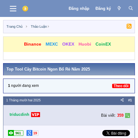
Đăng nhập
Đăng ký
Trang Chủ
Thảo Luận
Binance
MEXC
OKEX
Huobi
CoinEX
Top Tool Cày Bitcoin Ngon Bổ Rẻ Năm 2025
1
người đang xem
Theo dõi
1 Tháng mười hai 2025
#1
triducdinh
Bài viết:
359
961
19