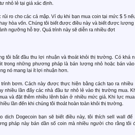
 nhỏ lẻ tại giá xác định.
rủi ro cho các cá mập. Ví dụ khi bạn mua coin tại mức $ 5 nế
hay hòa vốn. Chúng tôi biết được điều này và biết được lượng
hành ngưỡng hỗ trợ. Quá trình này sẽ diễn ra nhiều đợt
g tôi bắt đầu thu lợi nhuận và thoát khỏi thị trường. Có khá 
ột trong những phương pháp là bán lượng nhỏ hoặc bán vào
g nó mang lại ít lợi nhuận hơn.
 trình bơm. Cách này được thực hiện bằng cách tạo ra nhiều 
y nhiều lần đẩy các nhà đầu tư nhỏ lẻ vào thị trường mua. Kh
ua và đặt thêm nhiều lệnh bán ở nhiều mức giá. Khi lực mua
 nhiều lần đến khi chúng tôi thoát hoàn toàn khỏi thị trường.
o dịch Dogecoin bạn sẽ biết điều này, tôi thích sell wall để
ương pháp này bán dần số coin mà nhiều người cho rằng tôi 