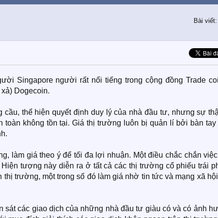
Bài viết
gười Singapore người rất nổi tiếng trong cộng đồng Trade coi
xả) Dogecoin.
 cầu, thể hiện quyết định duy lý của nhà đầu tư, nhưng sự th
 toàn không tồn tại. Giá thị trường luôn bị quản lí bởi bàn ta
nh.
g, làm giá theo ý để tối đa lợi nhuận. Một điều chắc chắn việ
 Hiện tượng này diễn ra ở tất cả các thị trường cổ phiếu trái p
ên thị trường, một trong số đó làm giá nhờ tin tức và mạng xã hộ
an sát các giao dịch của những nhà đầu tư giàu có và có ảnh 