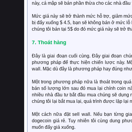
này, cá mập sẽ bán phần thừa cho các nhà đầu tư
Mức giá này sẽ trở thành mức hỗ trợ, giảm mức 
bị đẩy xuống $ 4.5, bạn sẽ không bán ở mức lỗ 
chúng tôi bán tại 5$ do đó mức giá này sẽ trở t
7. Thoát hàng
Đây là giai đoạn cuối cùng. Đây giai đoạn chún
phương pháp để thực hiện chiến lược này. M
wall. Mặc dù đây là phương pháp hay đúng nhưn
Một trong phương pháp nữa là thoát trong quá
bán số lượng lớn sau đó mua lại chính coin nà
nhiều nhà đầu tư bắt đầu mua chúng sẽ dụng m
chúng tôi lại bắt mua lại, quá trình được lặp lại
Một cách nữa đặt sell wall. Nếu bạn từng gia
dogecoin giá rẻ. Tuy nhiên tôi cùng dung ph
muốn đẩy giá xuống.