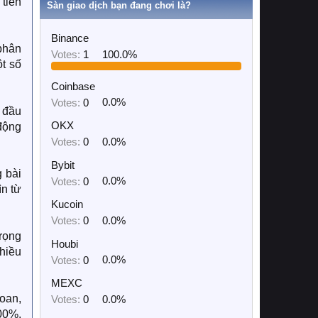
 tiền
Sàn giao dịch bạn đang chơi là?
Binance
phân
Votes:
1
100.0%
ột số
Coinbase
Votes:
0
0.0%
à đầu
OKX
 động
Votes:
0
0.0%
Bybit
g bài
Votes:
0
0.0%
ìn từ
Kucoin
Votes:
0
0.0%
trọng
Houbi
nhiều
Votes:
0
0.0%
MEXC
oan,
Votes:
0
0.0%
100%,