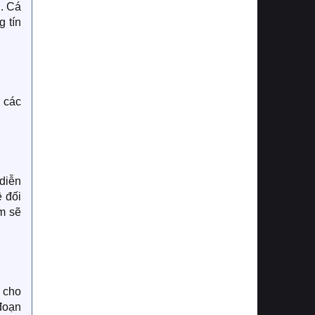
. Cá
 tín
n các
 diễn
ề đối
ệm sẽ
n cho
đoạn