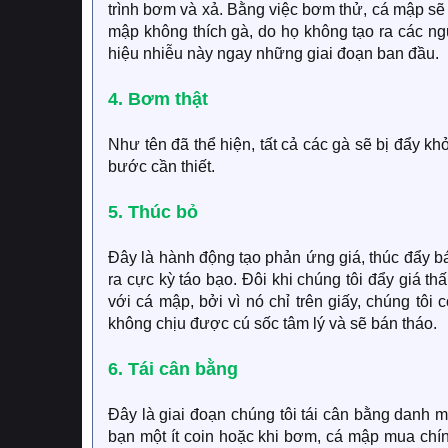
trình bơm và xả. Bằng việc bơm thử, cá mập s
mập không thích gà, do họ không tạo ra các ng
hiệu nhiễu này ngay những giai đoạn ban đầu.
4. Bơm thật
Như tên đã thể hiện, tất cả các gà sẽ bị đẩy kh
bước cần thiết.
5. Thúc bỏ
Đây là hành động tạo phản ứng giá, thúc đẩy bá
ra cực kỳ táo bạo. Đôi khi chúng tôi đẩy giá t
với cá mập, bởi vì nó chỉ trên giấy, chúng tô
không chịu được cú sốc tâm lý và sẽ bán tháo.
6. Tái cân bằng
Đây là giai đoạn chúng tôi tái cân bằng danh 
bạn một ít coin hoặc khi bơm, cá mập mua chí