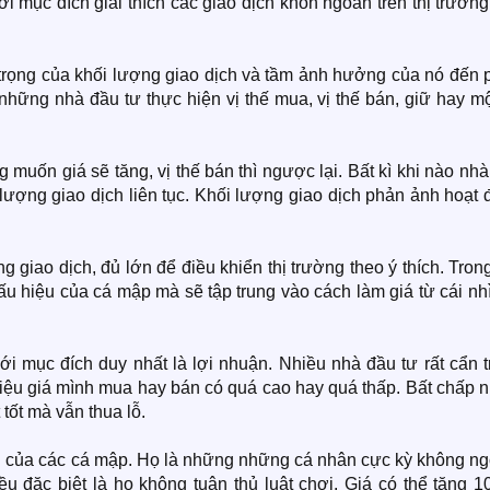
i mục đích giải thích các giao dịch khôn ngoan trên thị trường
trọng của khối lượng giao dịch và tầm ảnh hưởng của nó đến 
ó những nhà đầu tư thực hiện vị thế mua, vị thế bán, giữ hay m
 muốn giá sẽ tăng, vị thế bán thì ngược lại. Bất kì khi nào nh
i lượng giao dịch liên tục. Khối lượng giao dịch phản ảnh hoạt
iao dịch, đủ lớn để điều khiển thị trường theo ý thích. Tron
dấu hiệu của cá mập mà sẽ tập trung vào cách làm giá từ cái nh
ới mục đích duy nhất là lợi nhuận. Nhiều nhà đầu tư rất cẩn 
á liệu giá mình mua hay bán có quá cao hay quá thấp. Bất chấp 
tốt mà vẫn thua lỗ.
h của các cá mập. Họ là những những cá nhân cực kỳ không ng
ều đặc biệt là họ không tuân thủ luật chơi. Giá có thể tăng 