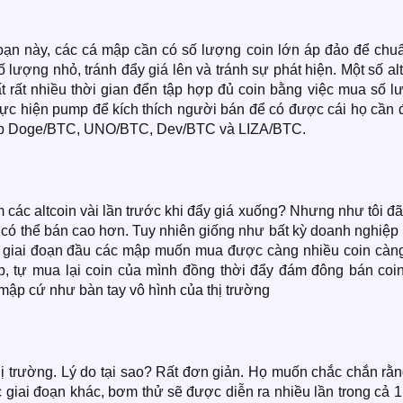
đoạn này, các cá mập cần có số lượng coin lớn áp đảo để chuẩ
lượng nhỏ, tránh đẩy giá lên và tránh sự phát hiện. Một số al
ất rất nhiều thời gian đển tập hợp đủ coin bằng việc mua số 
ực hiện pump để kích thích người bán để có được cái họ cần đ
i cặp Doge/BTC, UNO/BTC, Dev/BTC và LIZA/BTC.
các altcoin vài lần trước khi đẩy giá xuống? Nhưng như tôi đã
i có thể bán cao hơn. Tuy nhiên giống như bất kỳ doanh nghiệp
ng giai đoạn đầu các mập muốn mua được càng nhiều coin càng 
ấp, tự mua lại coin của mình đồng thời đẩy đám đông bán coin
mập cứ như bàn tay vô hình của thị trường
ị trường. Lý do tại sao? Rất đơn giản. Họ muốn chắc chắn rằn
c giai đoạn khác, bơm thử sẽ được diễn ra nhiều lần trong cả 