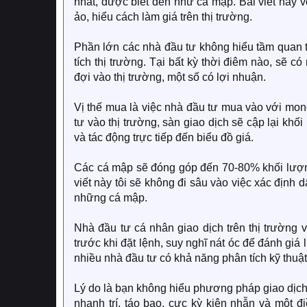
nhất, được biết đến như cá mập. Bài viết này vớ
ảo, hiểu cách làm giá trên thị trường.
Phần lớn các nhà đầu tư không hiểu tầm quan 
tích thị trường. Tại bất kỳ thời điêm nào, sẽ c
đợi vào thị trường, một số có lợi nhuận.
Vị thế mua là việc nhà đầu tư mua vào với mong
tư vào thị trường, sàn giao dịch sẽ cập lại khố
và tác động trực tiếp đến biểu đồ giá.
Các cá mập sẽ đóng góp đến 70-80% khối lượng g
viết này tôi sẽ không đi sâu vào việc xác định 
những cá mập.
Nhà đầu tư cá nhân giao dịch trên thị trường v
trước khi đặt lệnh, suy nghĩ nát óc để đánh gi
nhiều nhà đầu tư có khả năng phân tích kỹ thuật 
Lý do là bạn không hiểu phương pháp giao dịc
nhanh trí, táo bạo, cực kỳ kiên nhẫn và một đi