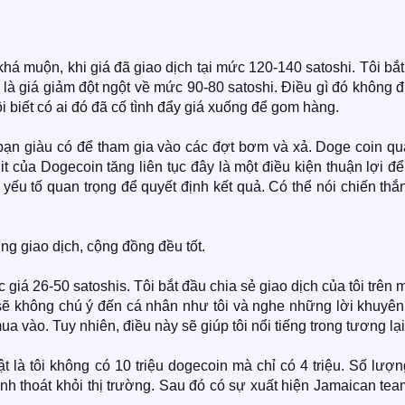
khá muộn, khi giá đã giao dịch tại mức 120-140 satoshi. Tôi bắ
 là giá giảm đột ngột về mức 90-80 satoshi. Điều gì đó không 
i biết có ai đó đã cố tình đẩy giá xuống để gom hàng.
bạn giàu có để tham gia vào các đợt bơm và xả. Doge coin quá
it của Dogecoin tăng liên tục đây là một điều kiện thuận lợi đ
 yếu tố quan trọng để quyết định kết quả. Có thể nói chiến thắ
ợng giao dịch, cộng đồng đều tốt.
iá 26-50 satoshis. Tôi bắt đầu chia sẻ giao dịch của tôi trên
ư sẽ không chú ý đến cá nhân như tôi và nghe những lời khuyê
a vào. Tuy nhiên, điều này sẽ giúp tôi nổi tiếng trong tương lại
t là tôi không có 10 triệu dogecoin mà chỉ có 4 triệu. Số lượ
rình thoát khỏi thị trường. Sau đó có sự xuất hiện Jamaican te