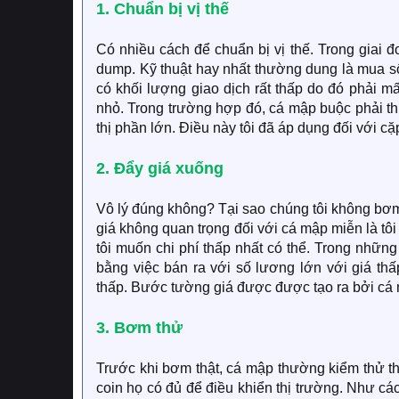
1. Chuẩn bị vị thế
Có nhiều cách để chuẩn bị vị thế. Trong giai 
dump. Kỹ thuật hay nhất thường dung là mua số 
có khối lượng giao dịch rất thấp do đó phải m
nhỏ. Trong trường hợp đó, cá mập buộc phải th
thị phần lớn. Điều này tôi đã áp dụng đối vớ
2. Đẩy giá xuống
Vô lý đúng không? Tại sao chúng tôi không bơm 
giá không quan trọng đối với cá mập miễn là tô
tôi muốn chi phí thấp nhất có thể. Trong nhữ
bằng việc bán ra với số lương lớn với giá th
thấp. Bước tường giá được được tạo ra bởi cá 
3. Bơm thử
Trước khi bơm thật, cá mập thường kiểm thử th
coin họ có đủ để điều khiển thị trường. Như cá