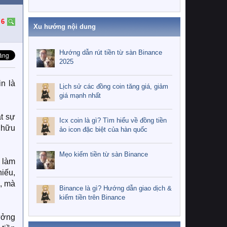
:
6
Xu hướng nội dung
Hướng dẫn rút tiền từ sàn Binance
2025
n là
Lịch sử các đồng coin tăng giá, giảm
giá mạnh nhất
ật sự
Icx coin là gì? Tìm hiểu về đồng tiền
y hữu
ảo icon đặc biệt của hàn quốc
Mẹo kiếm tiền từ sàn Binance
c làm
hiếu,
i, mà
Binance là gì? Hướng dẫn giao dịch &
kiếm tiền trên Binance
hưởng