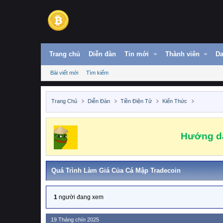
Trang chủ
Diễn đàn
Tin mới
Thành viên
Da
Bài viết mới
Tìm kiếm
Trang Chủ
Diễn Đàn
Tiền Điện Tử
Kiến Thức
Hướng dẫ
Quá Trình Làm Giá Của Cá Mập Tradecoin
1
người đang xem
19 Tháng chín 2025