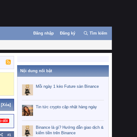
Đăng nhập
Đăng ký
Tìm kiếm
Nội dung nổi bật
Binance
MEXC
Mỗi ngày 1 kèo Future sàn Binance
[Xóa]
Tin tức crypto cập nhật hàng ngày
o dõi
Binance là gì? Hướng dẫn giao dịch &
kiếm tiền trên Binance
#1