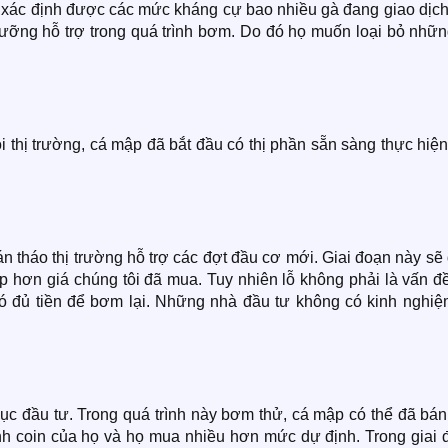
ẽ xác định được các mức kháng cự bao nhiều gà đang giao dịch
ưỡng hỗ trợ trong quá trình bơm. Do đó họ muốn loại bỏ những
ỏi thị trường, cá mập đã bắt đầu có thị phần sẵn sàng thực hiệ
n tháo thị trường hỗ trợ các đợt đầu cơ mới. Giai đoạn này sẽ
hấp hơn giá chúng tôi đã mua. Tuy nhiên lỗ không phải là vấn đ
i có đủ tiền để bơm lại. Những nhà đầu tư không có kinh nghi
mục đầu tư. Trong quá trình này bơm thử, cá mập có thể đã bá
nh coin của họ và họ mua nhiều hơn mức dự định. Trong giai 