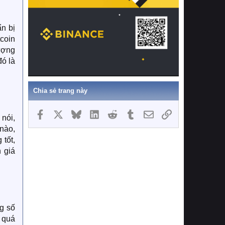
n bị
tcoin
lượng
ó là
Chia sẻ trang này
Facebook
X
Bluesky
LinkedIn
Reddit
Tumblr
Email
Link
 nói,
 nào,
tốt,
 giá
g số
1 quá