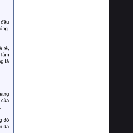
t đầu
đúng.
 rẻ,
ể làm
ng là
 mạng
n của
.
ng đó
am đã