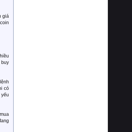
u giá
 coin
nhiều
 buy
lệnh
i có
 yếu
 mua
đang