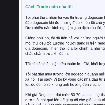
Cách Trade coin của tôi
Tôi phải thừa nhận tôi vào thị trường dogecoin 
đào dogecoin khi đó nhưng điều khiến tôi chú ý
Dựa nhiều năm kinh nghiệm giao dịch của tôi, tô
Giống như họ, tôi đã liên hệ với những người 
mọi thứ đều tốt. Lượng người đăng kí trên redd
giá dogecoin. Thiên thời địa lợi chính là những
chắc chắn trước khi đánh.
Tất cả các điều kiện đều thuận lợi. Giá, khối lư
Tôi bắt đầu mua lượng lớn dogecoin quanh mức g
xã hội. Tại sao? Vì tôi kỳ vọng các nhà đầu t
tôi, do đó nó sẽ không ảnh hưởng đến việc tôi mu
Khi giá Dogecoin đạt mức 50-70 satoshi, sự thậ
được tôi nói quá lên để giúp tôi che giấu quá t