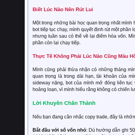
Biết Lúc Nào Nên Rút Lui​
Một trong những bài học quan trọng nhất mình 
bot tiếp tục chạy, mình quyết định rút một phần 
nhưng tuần sau có thể về lại điểm hòa vốn. Mì
phần còn lại chạy tiếp.
Thực Tế Không Phải Lúc Nào Cũng Màu Hồ
Mình cũng phải thừa nhận có những tháng mình
quan trọng là trong dài hạn, tài khoản của m
sideway nặng, bot của mình mở đóng liên tục 
hoảng loạn, vì mình hiểu rằng không có chiến 
Lời Khuyên Chân Thành​
Nếu bạn đang cân nhắc copy trade, đây là nhữn
Bắt đầu với số vốn nhỏ
: Dù hướng dẫn ghi 50