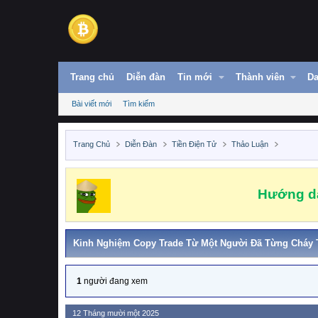
Trang chủ
Diễn đàn
Tin mới
Thành viên
Da
Bài viết mới
Tìm kiếm
Trang Chủ
Diễn Đàn
Tiền Điện Tử
Thảo Luận
Hướng dẫ
Kinh Nghiệm Copy Trade Từ Một Người Đã Từng Cháy 
1
người đang xem
12 Tháng mười một 2025