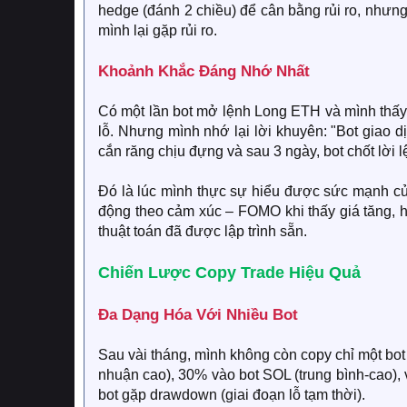
hedge (đánh 2 chiều) để cân bằng rủi ro, nhưng 
mình lại gặp rủi ro.
Khoảnh Khắc Đáng Nhớ Nhất​
Có một lần bot mở lệnh Long ETH và mình thấy
lỗ. Nhưng mình nhớ lại lời khuyên: "Bot giao d
cắn răng chịu đựng và sau 3 ngày, bot chốt lời 
Đó là lúc mình thực sự hiểu được sức mạnh củ
động theo cảm xúc – FOMO khi thấy giá tăng, ho
thuật toán đã được lập trình sẵn.
Chiến Lược Copy Trade Hiệu Quả​
Đa Dạng Hóa Với Nhiều Bot​
Sau vài tháng, mình không còn copy chỉ một bot
nhuận cao), 30% vào bot SOL (trung bình-cao), 
bot gặp drawdown (giai đoạn lỗ tạm thời).