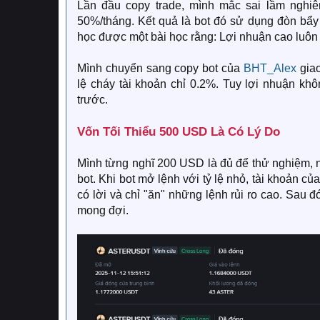
Lần đầu copy trade, mình mắc sai lầm nghiê
50%/tháng. Kết quả là bot đó sử dụng đòn bẩy 
học được một bài học rằng: Lợi nhuận cao luôn đ
Mình chuyển sang copy bot của
BHT_Alex
giao
lệ cháy tài khoản chỉ 0.2%. Tuy lợi nhuận k
trước.
Vốn Tối Thiểu 500 USD Là Có Lý Do​
Mình từng nghĩ 200 USD là đủ để thử nghiệm, n
bot. Khi bot mở lệnh với tỷ lệ nhỏ, tài khoản c
có lời và chỉ "ăn" những lệnh rủi ro cao. Sa
mong đợi.