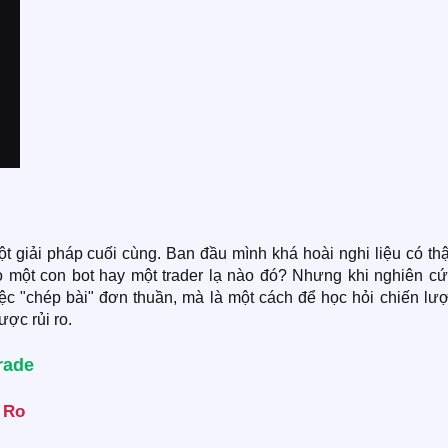
t giải pháp cuối cùng. Ban đầu mình khá hoài nghi liệu có th
o một con bot hay một trader lạ nào đó? Nhưng khi nghiên cứ
iệc "chép bài" đơn thuần, mà là một cách để học hỏi chiến lư
ợc rủi ro.
ade​
Ro​