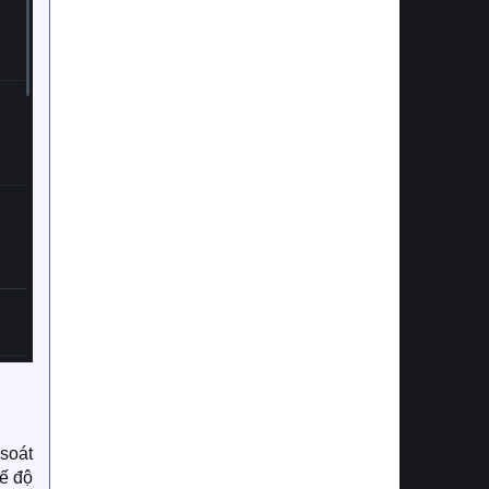
 soát
hế độ