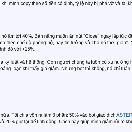
khi mình copy theo số tiền cố định, tỷ lệ này bị phá vỡ và tài 
 nó âm tới 40%. Bản năng muốn ấn nút "Close" ngay lập tức để
ịch theo chế độ phòng hộ, hãy tin tưởng và cho nó thời gian".
lệnh đó với +15%.
a kỷ luật và hệ thống. Con người chúng ta luôn có xu hướng 
ảng loạn khi thấy giá giảm. Nhưng bot thì không, nó chỉ tuân
 nữa. Tôi chia vốn ra làm 3 phần: 50% vào bot giao dịch
ASTE
và 20% giữ lại để linh động. Cách này giúp mình giảm rủi ro kh