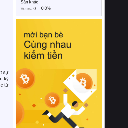
Sàn khác
Votes:
0
0.0%
ật sự
u kỹ
ợc từ