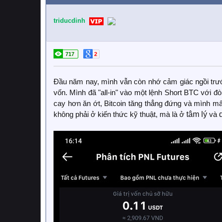
triducdinh
717
2
Đầu năm nay, mình vẫn còn nhớ cảm giác ngồi trước
vốn. Mình đã "all-in" vào một lệnh Short BTC với đò
cay hơn ăn ớt, Bitcoin tăng thẳng đứng và mình mấ
không phải ở kiến thức kỹ thuật, mà là ở
tâm lý
và
q