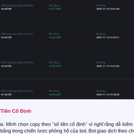
Tiền Cố Định​
i. Mình chọn copy theo "số tiền cố định" vì nghĩ rằng dễ kiểm
bằng trong chiến lược phòng hộ của bot. Bot giao dịch theo c