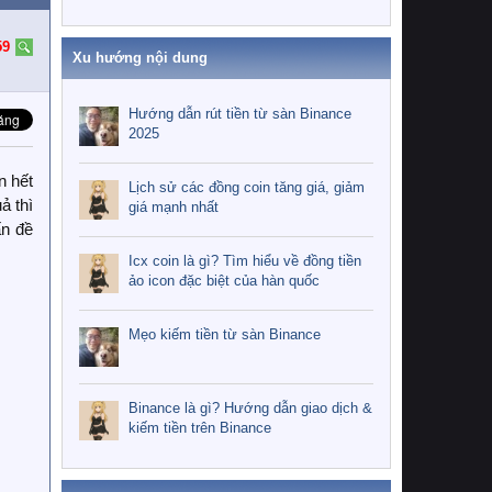
59
Xu hướng nội dung
Hướng dẫn rút tiền từ sàn Binance
2025
n hết
Lịch sử các đồng coin tăng giá, giảm
ả thì
giá mạnh nhất
ấn đề
Icx coin là gì? Tìm hiểu về đồng tiền
ảo icon đặc biệt của hàn quốc
Mẹo kiếm tiền từ sàn Binance
Binance là gì? Hướng dẫn giao dịch &
kiếm tiền trên Binance