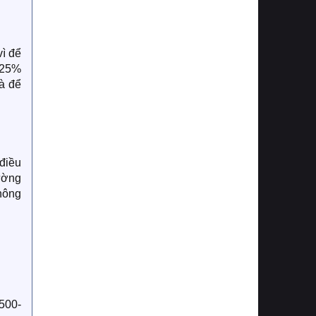
vì để
i 25%
và để
điều
ường
hông
 500-