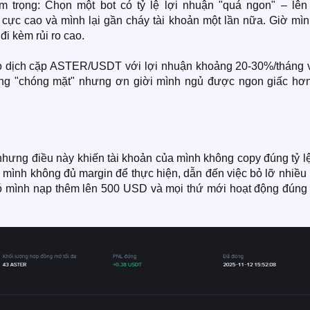
m trọng: Chọn một bot có tỷ lệ lợi nhuận "quá ngon" – lên
cực cao và mình lại gần cháy tài khoản một lần nữa. Giờ mình
i kèm rủi ro cao.
 dịch cặp ASTER/USDT với lợi nhuận khoảng 20-30%/tháng v
hông "chóng mặt" nhưng ơn giời mình ngủ được ngon giấc hơn
hưng điều này khiến tài khoản của mình không copy đúng tỷ lệ
ủa mình không đủ margin để thực hiện, dẫn đến việc bỏ lỡ nhiều
u đó mình nạp thêm lên 500 USD và mọi thứ mới hoạt động đúng