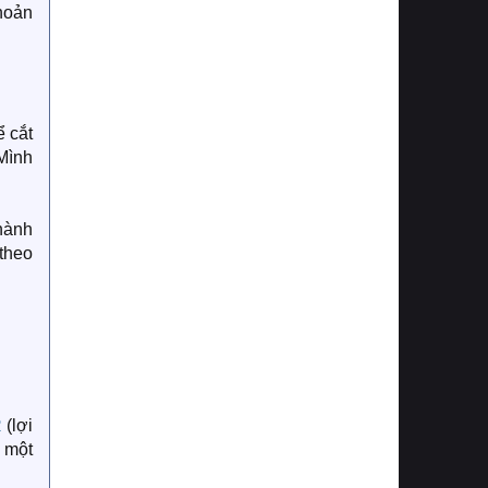
khoản
 cắt
 Mình
hành
 theo
R
(lợi
i một