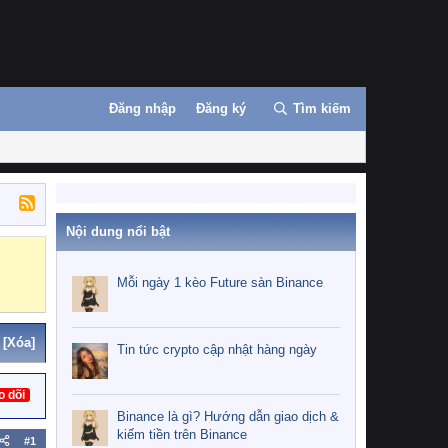
Đăng nhập
Đăng ký
Tìm kiếm
Nội dung nổi bật
Binance
MEXC
Mỗi ngày 1 kèo Future sàn Binance
[Xóa]
Tin tức crypto cập nhật hàng ngày
o dõi
Binance là gì? Hướng dẫn giao dịch &
kiếm tiền trên Binance
#1