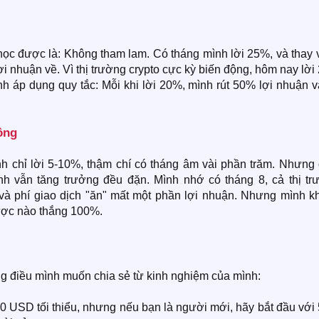
học được là: Không tham lam. Có tháng mình lời 25%, và thay 
lợi nhuận về. Vì thị trường crypto cực kỳ biến động, hôm nay lờ
nh áp dụng quy tắc: Mỗi khi lời 20%, mình rút 50% lợi nhuận 
ng​
 chỉ lời 5-10%, thậm chí có tháng âm vài phần trăm. Nhưng 
ình vẫn tăng trưởng đều đặn. Mình nhớ có tháng 8, cả thị tr
và phí giao dịch "ăn" mất một phần lợi nhuận. Nhưng mình k
lược nào thắng 100%.
g điều mình muốn chia sẻ từ kinh nghiệm của mình:
0 USD tối thiểu, nhưng nếu bạn là người mới, hãy bắt đầu với