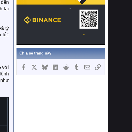
 đến
 lại
à tỷ
 lúc
Chia sẻ trang này
Facebook
X
Bluesky
LinkedIn
Reddit
Tumblr
Email
Link
 với
 lệnh
 như