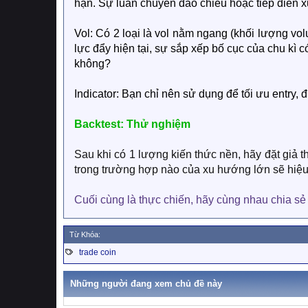
hạn. Sự luân chuyển đảo chiều hoặc tiếp diễn 
Vol: Có 2 loại là vol nằm ngang (khối lượng vo
lực đẩy hiện tại, sự sắp xếp bố cục của chu kì 
không?
Indicator: Bạn chỉ nên sử dụng để tối ưu entry,
Backtest: Thử nghiệm
Sau khi có 1 lượng kiến thức nền, hãy đặt giả thu
trong trường hợp nào của xu hướng lớn sẽ hiệu
Cuối cùng là thực chiến, hãy cùng nhau chia sẻ
Từ Khóa:
T
trade coin
a
g
s
Những người đang xem chủ đề này