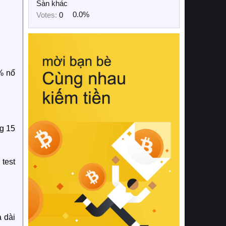
Sàn khác
Votes:
0
0.0%
0% nổ
g 15
 test
 dài