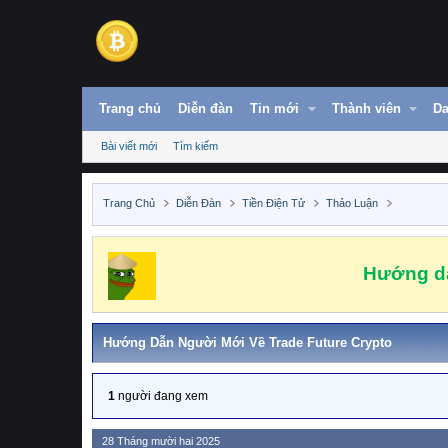
Trang chủ
Diễn đàn
Tin mới
Thành viên
Da
Bài viết mới
Tìm kiếm
Trang Chủ
Diễn Đàn
Tiền Điện Tử
Thảo Luận
Hướng dẫ
Hướng Dẫn Người Mới Về Trade Future Crypto
1
người đang xem
28 Tháng mười hai 2025