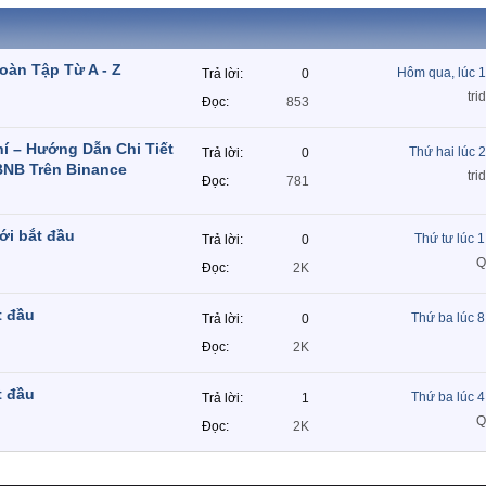
àn Tập Từ A - Z
Hôm qua, lúc 
Trả lời
0
tri
Đọc
853
í – Hướng Dẫn Chi Tiết
Thứ hai lúc 
Trả lời
0
BNB Trên Binance
tri
Đọc
781
ới bắt đầu
Thứ tư lúc 
Trả lời
0
Q
Đọc
2K
t đầu
Thứ ba lúc 
Trả lời
0
Đọc
2K
t đầu
Thứ ba lúc 
Trả lời
1
Q
Đọc
2K