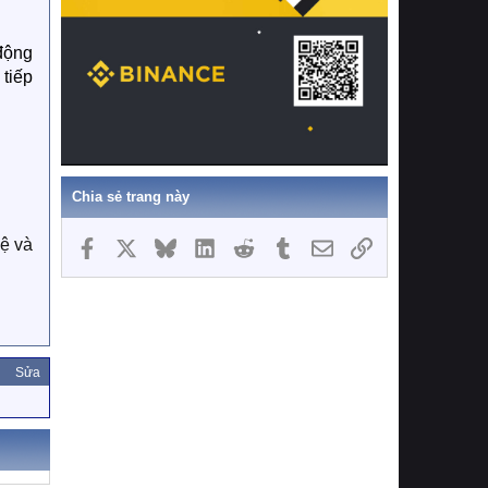
 động
 tiếp
Chia sẻ trang này
lệ và
Facebook
X
Bluesky
LinkedIn
Reddit
Tumblr
Email
Link
Sửa