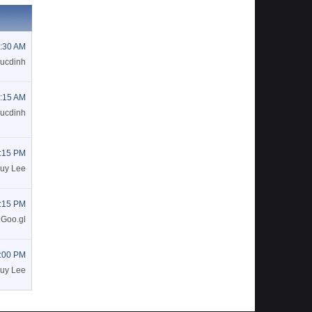
1:30 AM
ducdinh
2:15 AM
ducdinh
1:15 PM
uy Lee
8:15 PM
Goo.gl
4:00 PM
uy Lee