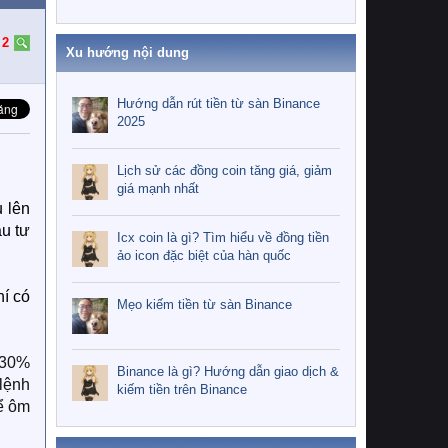
:
2
Xu hướng nội dung
Hướng dẫn rút tiền từ sàn Binance
2025
Lịch sử các đồng coin tăng giá, giảm
giá mạnh nhất
u lên
ầu tư
Icx coin là gì? Tìm hiểu về đồng tiền
ảo icon đặc biệt của hàn quốc
hí có
Mẹo kiếm tiền từ sàn Binance
a 30%
Binance là gì? Hướng dẫn giao dịch &
 lệnh
kiếm tiền trên Binance
hể ôm