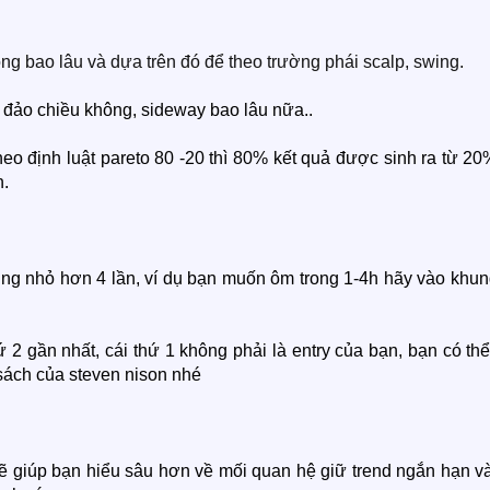
ng bao lâu và dựa trên đó để theo trường phái scalp, swing.
 đảo chiều không, sideway bao lâu nữa..
theo định luật pareto 80 -20 thì 80% kết quả được sinh ra từ 2
h.
ung nhỏ hơn 4 lần, ví dụ bạn muốn ôm trong 1-4h hãy vào khun
 2 gần nhất, cái thứ 1 không phải là entry của bạn, bạn có thể
sách của steven nison nhé
ẽ giúp bạn hiểu sâu hơn về mối quan hệ giữ trend ngắn hạn và