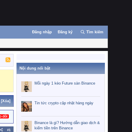
Đăng nhập
Đăng ký
Tìm kiếm
Nội dung nổi bật
Binance
MEXC
Mỗi ngày 1 kèo Future sàn Binance
[Xóa]
Tin tức crypto cập nhật hàng ngày
o dõi
Binance là gì? Hướng dẫn giao dịch &
kiếm tiền trên Binance
#1