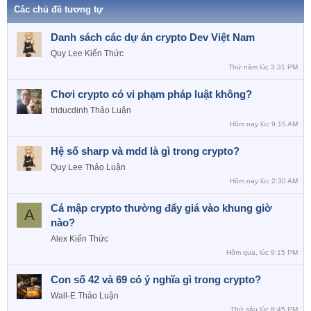
Các chủ đề tương tự
Danh sách các dự án crypto Dev Việt Nam
Quy Lee
Kiến Thức
Thứ năm lúc 3:31 PM
Chơi crypto có vi phạm pháp luật không?
triducdinh
Thảo Luận
Hôm nay lúc 9:15 AM
Hệ số sharp và mdd là gì trong crypto?
Quy Lee
Thảo Luận
Hôm nay lúc 2:30 AM
Cá mập crypto thường đẩy giá vào khung giờ
A
nào?
Alex
Kiến Thức
Hôm qua, lúc 9:15 PM
Con số 42 và 69 có ý nghĩa gì trong crypto?
Wall-E
Thảo Luận
Thứ sáu lúc 8:45 PM