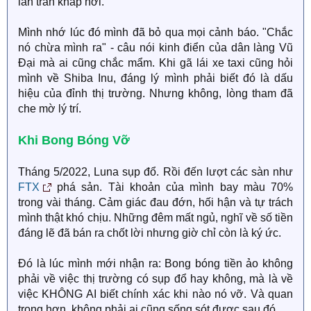
lan tràn khắp nơi.
Mình nhớ lúc đó mình đã bỏ qua mọi cảnh báo. "Chắc
nó chừa mình ra" - câu nói kinh điển của dân làng Vũ
Đại mà ai cũng chắc mẩm. Khi gã lái xe taxi cũng hỏi
mình về Shiba Inu, đáng lý mình phải biết đó là dấu
hiệu của đỉnh thị trường. Nhưng không, lòng tham đã
che mờ lý trí.
Khi Bong Bóng Vỡ​
Tháng 5/2022, Luna sụp đổ. Rồi đến lượt các sàn như
FTX
phá sản. Tài khoản của mình bay màu 70%
trong vài tháng. Cảm giác đau đớn, hối hận và tự trách
mình thật khó chịu. Những đêm mất ngủ, nghĩ về số tiền
đáng lẽ đã bán ra chốt lời nhưng giờ chỉ còn là ký ức.
Đó là lúc mình mới nhận ra: Bong bóng tiền ảo không
phải về việc thị trường có sụp đổ hay không, mà là về
việc KHÔNG AI biết chính xác khi nào nó vỡ. Và quan
trọng hơn, không phải ai cũng sống sót được sau đó.