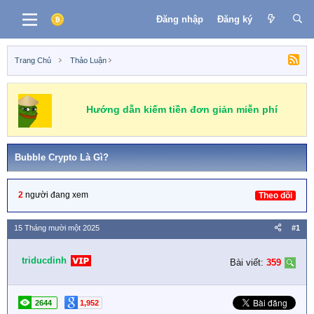
Đăng nhập
Đăng ký
Trang Chủ
Thảo Luận
Hướng dẫn kiếm tiền đơn giản miễn phí
Bubble Crypto Là Gì?
2
người đang xem
Theo dõi
15 Tháng mười một 2025
#1
triducdinh
Bài viết:
359
2644
1,952