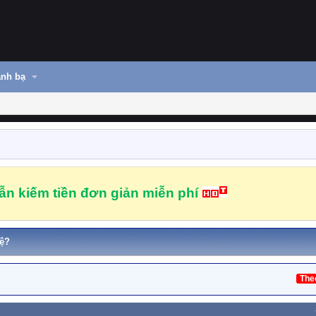
nh bạ
n kiếm tiền đơn giản miễn phí
ệ?
The