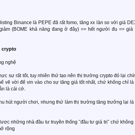
sting Binance là PEPE đã rất fomo, tăng xx làn so với giá DE
o giảm (BOME khả năng đang ở đây) => hết người đu => giá 
crypto​
ông nghệ
 sự rất tốt, tuy nhiên thứ tạo nên thị trường crypto đó lại chí
hể vẽ vời để vin vào cho sự tăng giá tốt nhất, chứ không chỉ l
n là cái cớ.
thu hút người chơi, nhưng thứ làm thị trường tăng trưởng lại là
được những nhà đầu tư truyền thống "đầu tư giá trị" chứ không
mở rộng