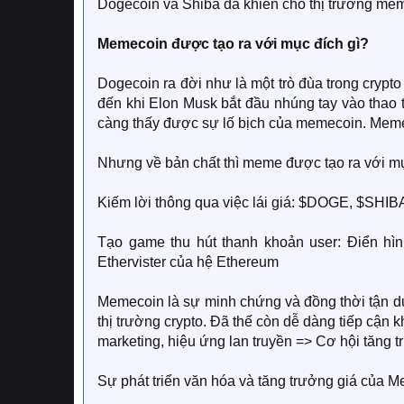
Dogecoin và Shiba đã khiến cho thị trường me
Memecoin được tạo ra với mục đích gì?​
Dogecoin ra đời như là một trò đùa trong crypto
đến khi Elon Musk bắt đầu nhúng tay vào thao
càng thấy được sự lố bịch của memecoin. Meme
Nhưng về bản chất thì meme được tạo ra với mục
Kiếm lời thông qua việc lái giá: $DOGE, $SHI
Tạo game thu hút thanh khoản user: Điển h
Ethervister của hệ Ethereum
Memecoin là sự minh chứng và đồng thời tận dun
thị trường crypto. Đã thế còn dễ dàng tiếp cận
marketing, hiệu ứng lan truyền => Cơ hội tăng 
Sự phát triển văn hóa và tăng trưởng giá của 