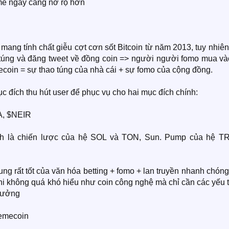
me ngày càng nở rộ hơn
 mang tính chất giễu cợt cơn sốt Bitcoin từ năm 2013, tuy nhiê
 túng và đăng tweet về đồng coin => người người fomo mua và
coin = sự thao túng của nhà cái + sự fomo của cộng đồng.
 đích thu hút user để phục vụ cho hai mục đích chính:
BA, $NEIR
ình là chiến lược của hệ SOL và TON, Sun. Pump của hệ T
g rất tốt của văn hóa betting + fomo + lan truyền nhanh chón
 khi không quá khó hiểu như coin công nghệ mà chỉ cần các yếu 
trưởng
Memecoin