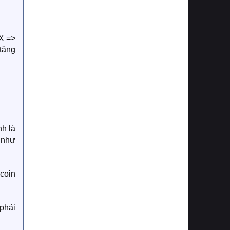
X =>
tăng
nh là
à như
 coin
 phải