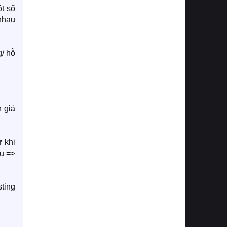
ột số
nhau
g/ hỗ
 giá
 khi
u =>
sting