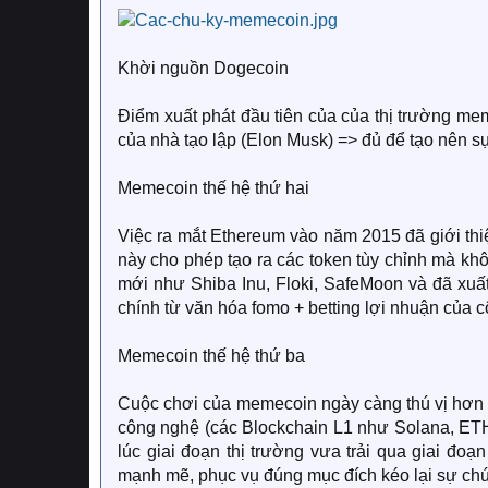
Khời nguồn Dogecoin
Điểm xuất phát đầu tiên của của thị trường mem
của nhà tạo lập (Elon Musk) => đủ để tạo nên 
Memecoin thế hệ thứ hai
Việc ra mắt Ethereum vào năm 2015 đã giới thi
này cho phép tạo ra các token tùy chỉnh mà kh
mới như Shiba Inu, Floki, SafeMoon và đã xuất
chính từ văn hóa fomo + betting lợi nhuận của 
Memecoin thế hệ thứ ba
Cuộc chơi của memecoin ngày càng thú vị hơn 
công nghệ (các Blockchain L1 như Solana, ETH
lúc giai đoạn thị trường vưa trải qua giai đ
mạnh mẽ, phục vụ đúng mục đích kéo lại sự chú ý