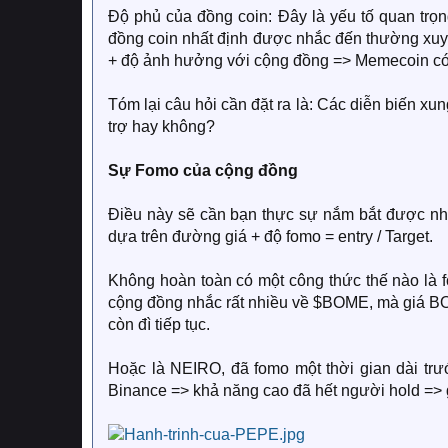
Độ phủ của đồng coin: Đây là yếu tố quan trọng
đồng coin nhất định được nhắc đến thường xuy
+ độ ảnh hưởng với cộng đồng => Memecoin có 
Tóm lại câu hỏi cần đặt ra là: Các diễn biến x
trợ hay không?
Sự Fomo của cộng đồng​
Điều này sẽ cần bạn thực sự nắm bắt được nh
dựa trên đường giá + độ fomo = entry / Target.
Không hoàn toàn có một công thức thế nào là f
cộng đồng nhắc rất nhiều về $BOME, mà giá BO
còn đì tiếp tục.
Hoặc là NEIRO, đã fomo một thời gian dài trướ
Binance => khả năng cao đã hết người hold => g