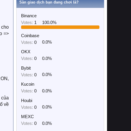
Sàn giao dịch bạn đang chơi là?
Binance
Votes:
1
100.0%
n cho
o =>
Coinbase
Votes:
0
0.0%
OKX
Votes:
0
0.0%
Bybit
Votes:
0
0.0%
RON,
Kucoin
Votes:
0
0.0%
g của
Houbi
tố về
Votes:
0
0.0%
MEXC
Votes:
0
0.0%