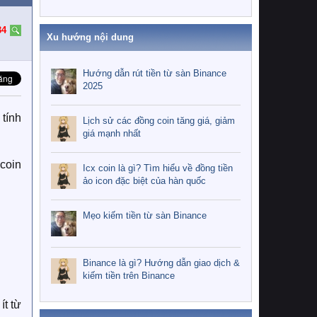
34
Xu hướng nội dung
Hướng dẫn rút tiền từ sàn Binance
2025
tính
Lịch sử các đồng coin tăng giá, giảm
giá mạnh nhất
 coin
Icx coin là gì? Tìm hiểu về đồng tiền
ảo icon đặc biệt của hàn quốc
Mẹo kiếm tiền từ sàn Binance
Binance là gì? Hướng dẫn giao dịch &
kiếm tiền trên Binance
ít từ