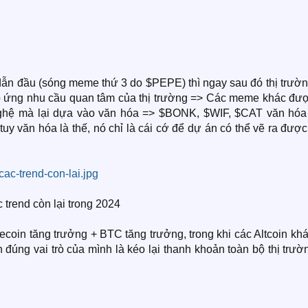
 dẫn đầu (sóng meme thứ 3 do $PEPE) thì ngay sau đó thị trườ
áp ứng nhu cầu quan tâm của thị trường => Các meme khác đượ
 nghệ mà lại dựa vào văn hóa => $BONK, $WIF, $CAT văn hóa
 văn hóa là thế, nó chỉ là cái cớ để dự án có thể vẽ ra được
trend còn lại trong 2024
oin tăng trưởng + BTC tăng trưởng, trong khi các Altcoin khá
đúng vai trò của mình là kéo lại thanh khoản toàn bộ thị trườ