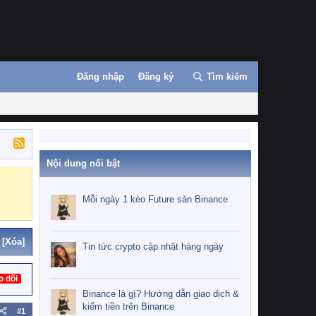
Đăng nhập
Đăng ký
Tìm kiếm
Nội dung nổi bật
Binance
MEXC
Mỗi ngày 1 kèo Future sàn Binance
[Xóa]
Tin tức crypto cập nhật hàng ngày
o dõi
Binance là gì? Hướng dẫn giao dịch &
kiếm tiền trên Binance
#1