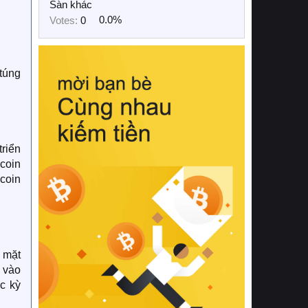
Sàn khác
Votes:
0
0.0%
 túng
riển
coin
coin
 mặt
 vào
c kỳ