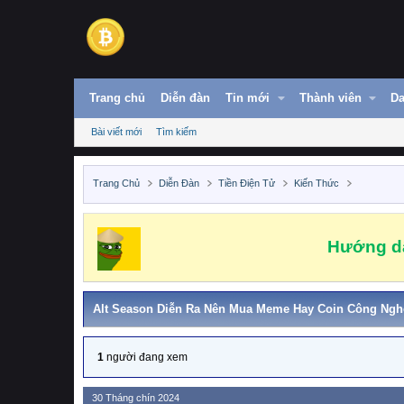
Trang chủ
Diễn đàn
Tin mới
Thành viên
Da
Bài viết mới
Tìm kiếm
Trang Chủ
Diễn Đàn
Tiền Điện Tử
Kiến Thức
Hướng dẫ
Alt Season Diễn Ra Nên Mua Meme Hay Coin Công Ngh
1
người đang xem
30 Tháng chín 2024