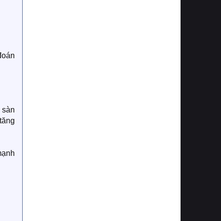
đoán
 sàn
tăng
mạnh