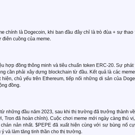
e chính là Dogecoin, khi ban đầu đây chỉ là trò đùa + sự thao
sự điên cuồng của meme.
ệu hợp đồng thông minh và tiêu chuẩn token ERC-20. Sự phát t
ông cần phải xây dựng blockchain từ đầu. Kết quả là các meme
 hiện, chủ yếu trên Ethereum, tiếp nối những di sản của Doge
cộng đồng.
từ những đầu năm 2023, sau khi thị trường đã trưởng thành về
, Tron đã hoàn chỉnh). Cuộc chơi meme mới ngày càng thú vị,
oạn chán nản nhất. $PEPE đã xuất hiện cùng với sự bùng nổ cự
 và làm tăng tinh thần cho thị trường.