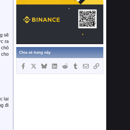
ng sẽ
c ra
 chó
Chia sẻ trang này
 cho
Facebook
X
Bluesky
LinkedIn
Reddit
Tumblr
Email
Link
c lại
ng đi