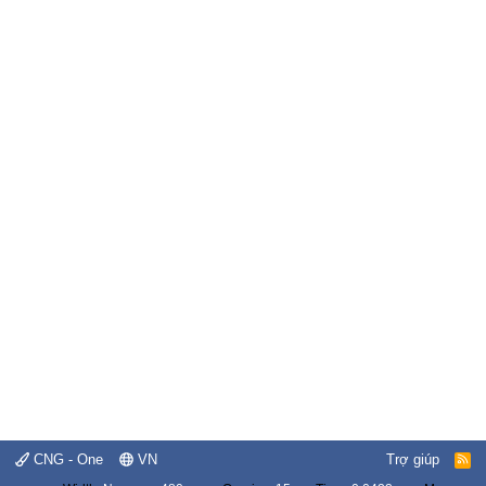
CNG - One
VN
Trợ giúp
R
S