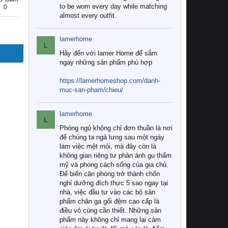
to be worn every day while matching
0
almost every outfit.
lamerhome
L
Hãy đến với lamer Home để sắm
ngay những sản phẩm phù hợp
https://lamerhomeshop.com/danh-
muc-san-pham/chieu/
lamerhome
L
Phòng ngủ không chỉ đơn thuần là nơi
để chúng ta ngả lưng sau một ngày
làm việc mệt mỏi, mà đây còn là
không gian riêng tư phản ánh gu thẩm
mỹ và phong cách sống của gia chủ.
Để biến căn phòng trở thành chốn
nghỉ dưỡng đích thực 5 sao ngay tại
nhà, việc đầu tư vào các bộ sản
phẩm chăn ga gối đệm cao cấp là
điều vô cùng cần thiết. Những sản
phẩm này không chỉ mang lại cảm