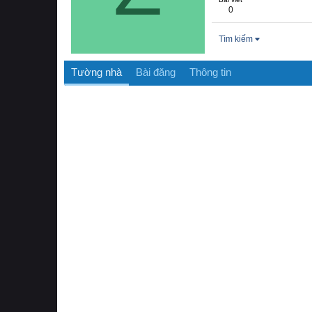
0
Tìm kiếm
Tường nhà
Bài đăng
Thông tin