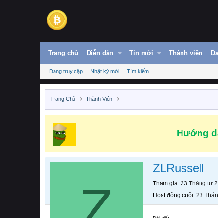
Trang chủ
Diễn đàn
Tin mới
Thành viên
Da
Đang truy cập
Nhật ký mới
Tìm kiếm
Trang Chủ
Thành Viên
Hướng dẫ
ZLRussell
Z
Tham gia
23 Tháng tư 
Hoạt động cuối
23 Thán
Bài viết