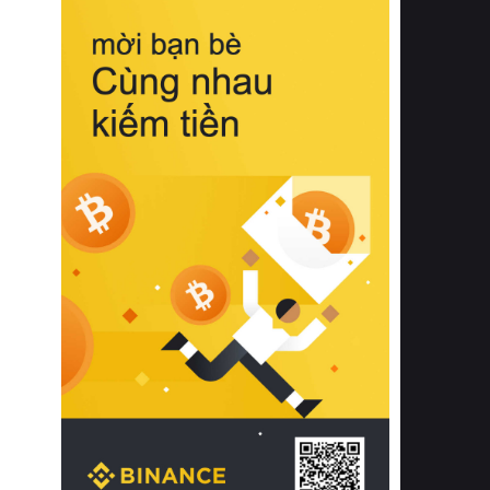
biệt từ bề mặt vải mềm mịn, khả năng
thoáng khí tuyệt vời cho đến độ đàn
hồi chuẩn xác của phần đệm nâng đỡ
cột sống.
Bên cạnh đó, việc lựa chọn các dòng
sản phẩm đạt chuẩn chất lượng quốc
tế còn giúp ngăn ngừa tình trạng kích
ứng da, hạn chế sự phát triển của vi
khuẩn và nấm mốc trong điều kiện
thời tiết nóng ẩm. Bạn có thể tìm hiểu
thêm các nghiên cứu khoa học về tác
động của giấc ngủ và môi trường
phòng ngủ đối với sức khỏe con
người tại Sleep Foundation (External
Link) để có cái nhìn toàn diện hơn.
2. Các tiêu chí vàng khi lựa chọn
chăn ga gối đệm cao cấp cho phòng
ngủ
Để sở hữu một bộ chăn ga gối đệm
cao cấp hoàn hảo cả về thẩm mỹ lẫn
công năng, người tiêu dùng cần cân
nhắc kỹ lưỡng các tiêu chí quan trọng