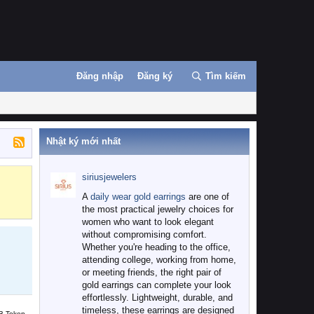
Đăng nhập
Đăng ký
Tìm kiếm
Nhật ký mới nhất
siriusjewelers
Binance
MEXC
A
daily wear gold earrings
are one of
the most practical jewelry choices for
women who want to look elegant
without compromising comfort.
Whether you're heading to the office,
attending college, working from home,
or meeting friends, the right pair of
gold earrings can complete your look
effortlessly. Lightweight, durable, and
timeless, these earrings are designed
B Token