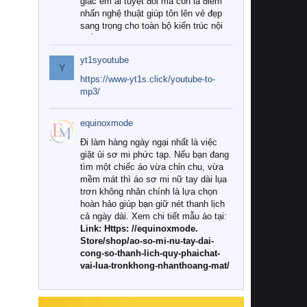
giác êm ái tuyệt đối mà còn là điểm
nhấn nghệ thuật giúp tôn lên vẻ đẹp
sang trọng cho toàn bộ kiến trúc nội
thất.
yt1syoutube
Tuy nhiên, giữa thị trường đa dạng
Y
với vô vàn thương hiệu và mẫu mã
https://www-yt1s.click/youtube-to-
như hiện nay, làm thế nào để chọn
mp3/
được những bộ chăn ga gối đệm cao
cấp thực sự chất lượng, phù hợp với
equinoxmode
khí hậu và nhu cầu sử dụng của gia
đình? Hãy cùng chúng tôi đi tìm lời
Đi làm hàng ngày ngại nhất là việc
giải đáp chi tiết qua bài viết dưới đây.
giặt ủi sơ mi phức tạp. Nếu bạn đang
tìm một chiếc áo vừa chỉn chu, vừa
1. Tại sao các gia đình hiện đại lại ưa
mềm mát thì áo sơ mi nữ tay dài lụa
chuộng chăn ga gối đệm cao cấp?
trơn không nhăn chính là lựa chọn
hoàn hảo giúp bạn giữ nét thanh lịch
Khác với các dòng sản phẩm thông
cả ngày dài. Xem chi tiết mẫu áo tại:
thường, những bộ chăn ga gối đệm
Link: Https: //equinoxmode.
cao cấp trải qua quy trình sản xuất
Store/shop/ao-so-mi-nu-tay-dai-
nghiêm ngặt từ khâu chọn lọc nguyên
cong-so-thanh-lich-quy-phaichat-
liệu tự nhiên đến công nghệ dệt
vai-lua-tronkhong-nhanthoang-mat/
nhuộm hiện đại không chứa hóa chất
độc hại. Khi sử dụng dòng sản phẩm
này, bạn sẽ cảm nhận rõ rệt sự khác