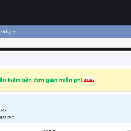
nh bạ
n kiếm tiền đơn giản miễn phí
2025
g tư 2025
Lượt thích
VN