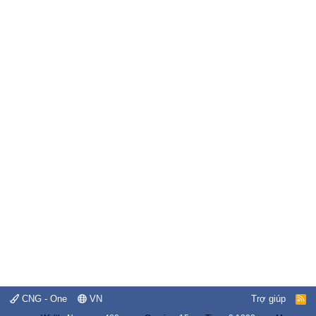
CNG - One
VN
Trợ giúp
R
S