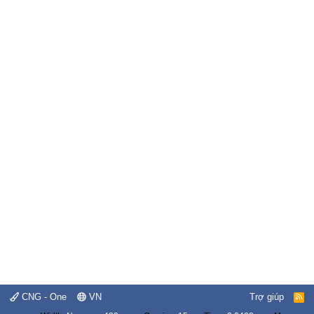
CNG - One
VN
Trợ giúp
R
S