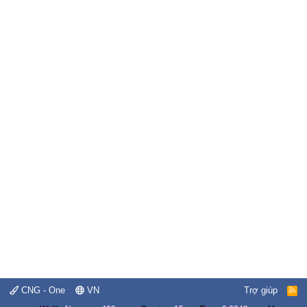
CNG - One
VN
Trợ giúp
R
S