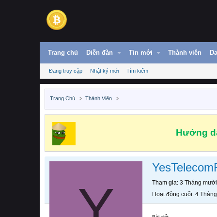
Trang chủ
Diễn đàn
Tin mới
Thành viên
Da
Đang truy cập
Nhật ký mới
Tìm kiếm
Trang Chủ
Thành Viên
Hướng dẫ
YesTelecom
Y
Tham gia
3 Tháng mười
Hoạt động cuối
4 Tháng
Bài viết