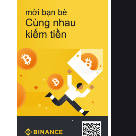
biệt từ bề mặt vải mềm mịn, khả năng
thoáng khí tuyệt vời cho đến độ đàn
hồi chuẩn xác của phần đệm nâng đỡ
cột sống.
Bên cạnh đó, việc lựa chọn các dòng
sản phẩm đạt chuẩn chất lượng quốc
tế còn giúp ngăn ngừa tình trạng kích
ứng da, hạn chế sự phát triển của vi
khuẩn và nấm mốc trong điều kiện
thời tiết nóng ẩm. Bạn có thể tìm hiểu
thêm các nghiên cứu khoa học về tác
động của giấc ngủ và môi trường
phòng ngủ đối với sức khỏe con
người tại Sleep Foundation (External
Link) để có cái nhìn toàn diện hơn.
2. Các tiêu chí vàng khi lựa chọn
chăn ga gối đệm cao cấp cho phòng
ngủ
Để sở hữu một bộ chăn ga gối đệm
cao cấp hoàn hảo cả về thẩm mỹ lẫn
công năng, người tiêu dùng cần cân
nhắc kỹ lưỡng các tiêu chí quan trọng