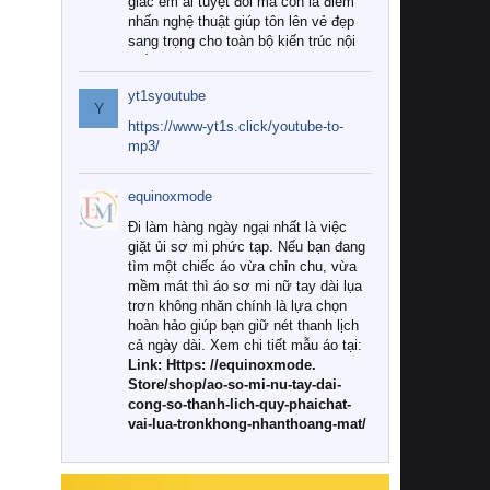
giác êm ái tuyệt đối mà còn là điểm
nhấn nghệ thuật giúp tôn lên vẻ đẹp
sang trọng cho toàn bộ kiến trúc nội
thất.
yt1syoutube
Tuy nhiên, giữa thị trường đa dạng
Y
với vô vàn thương hiệu và mẫu mã
https://www-yt1s.click/youtube-to-
như hiện nay, làm thế nào để chọn
mp3/
được những bộ chăn ga gối đệm cao
cấp thực sự chất lượng, phù hợp với
equinoxmode
khí hậu và nhu cầu sử dụng của gia
đình? Hãy cùng chúng tôi đi tìm lời
Đi làm hàng ngày ngại nhất là việc
giải đáp chi tiết qua bài viết dưới đây.
giặt ủi sơ mi phức tạp. Nếu bạn đang
tìm một chiếc áo vừa chỉn chu, vừa
1. Tại sao các gia đình hiện đại lại ưa
mềm mát thì áo sơ mi nữ tay dài lụa
chuộng chăn ga gối đệm cao cấp?
trơn không nhăn chính là lựa chọn
hoàn hảo giúp bạn giữ nét thanh lịch
Khác với các dòng sản phẩm thông
cả ngày dài. Xem chi tiết mẫu áo tại:
thường, những bộ chăn ga gối đệm
Link: Https: //equinoxmode.
cao cấp trải qua quy trình sản xuất
Store/shop/ao-so-mi-nu-tay-dai-
nghiêm ngặt từ khâu chọn lọc nguyên
cong-so-thanh-lich-quy-phaichat-
liệu tự nhiên đến công nghệ dệt
vai-lua-tronkhong-nhanthoang-mat/
nhuộm hiện đại không chứa hóa chất
độc hại. Khi sử dụng dòng sản phẩm
này, bạn sẽ cảm nhận rõ rệt sự khác