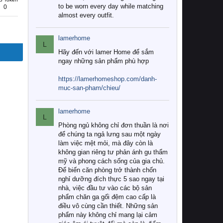
to be worn every day while matching
0
almost every outfit.
lamerhome
L
Hãy đến với lamer Home để sắm
ngay những sản phẩm phù hợp
https://lamerhomeshop.com/danh-
muc-san-pham/chieu/
lamerhome
L
Phòng ngủ không chỉ đơn thuần là nơi
để chúng ta ngả lưng sau một ngày
làm việc mệt mỏi, mà đây còn là
không gian riêng tư phản ánh gu thẩm
mỹ và phong cách sống của gia chủ.
Để biến căn phòng trở thành chốn
nghỉ dưỡng đích thực 5 sao ngay tại
nhà, việc đầu tư vào các bộ sản
phẩm chăn ga gối đệm cao cấp là
điều vô cùng cần thiết. Những sản
phẩm này không chỉ mang lại cảm