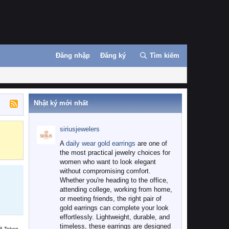
Đăng nhập
Đăng ký
Tìm kiếm
Nhật ký mới nhất
siriusjewelers
Binance
MEXC
A
daily wear gold earrings
are one of
the most practical jewelry choices for
women who want to look elegant
without compromising comfort.
Whether you're heading to the office,
attending college, working from home,
or meeting friends, the right pair of
gold earrings can complete your look
effortlessly. Lightweight, durable, and
timeless, these earrings are designed
B Token