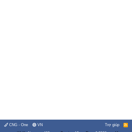
CNG - One
VN
Trợ giúp
R
S