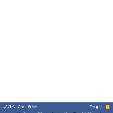
CNG - One
VN
Trợ giúp
R
S