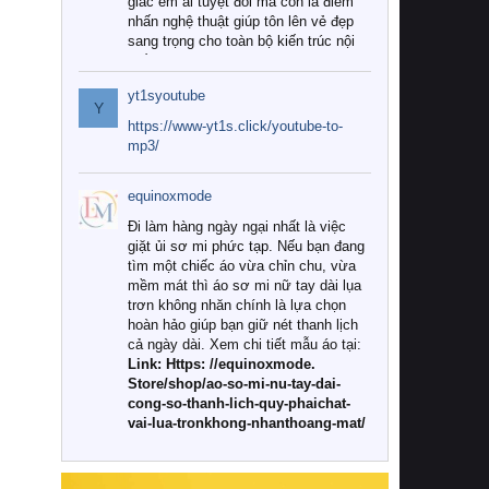
giác êm ái tuyệt đối mà còn là điểm
nhấn nghệ thuật giúp tôn lên vẻ đẹp
sang trọng cho toàn bộ kiến trúc nội
thất.
yt1syoutube
Tuy nhiên, giữa thị trường đa dạng
Y
với vô vàn thương hiệu và mẫu mã
https://www-yt1s.click/youtube-to-
như hiện nay, làm thế nào để chọn
mp3/
được những bộ chăn ga gối đệm cao
cấp thực sự chất lượng, phù hợp với
equinoxmode
khí hậu và nhu cầu sử dụng của gia
đình? Hãy cùng chúng tôi đi tìm lời
Đi làm hàng ngày ngại nhất là việc
giải đáp chi tiết qua bài viết dưới đây.
giặt ủi sơ mi phức tạp. Nếu bạn đang
tìm một chiếc áo vừa chỉn chu, vừa
1. Tại sao các gia đình hiện đại lại ưa
mềm mát thì áo sơ mi nữ tay dài lụa
chuộng chăn ga gối đệm cao cấp?
trơn không nhăn chính là lựa chọn
hoàn hảo giúp bạn giữ nét thanh lịch
Khác với các dòng sản phẩm thông
cả ngày dài. Xem chi tiết mẫu áo tại:
thường, những bộ chăn ga gối đệm
Link: Https: //equinoxmode.
cao cấp trải qua quy trình sản xuất
Store/shop/ao-so-mi-nu-tay-dai-
nghiêm ngặt từ khâu chọn lọc nguyên
cong-so-thanh-lich-quy-phaichat-
liệu tự nhiên đến công nghệ dệt
vai-lua-tronkhong-nhanthoang-mat/
nhuộm hiện đại không chứa hóa chất
độc hại. Khi sử dụng dòng sản phẩm
này, bạn sẽ cảm nhận rõ rệt sự khác