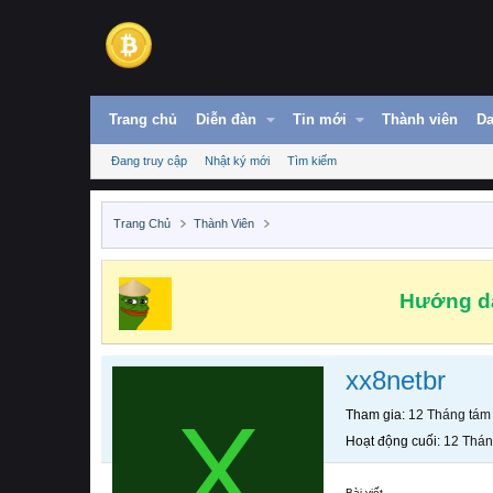
Trang chủ
Diễn đàn
Tin mới
Thành viên
Da
Đang truy cập
Nhật ký mới
Tìm kiếm
Trang Chủ
Thành Viên
Hướng dẫ
xx8netbr
X
Tham gia
12 Tháng tám
Hoạt động cuối
12 Thán
Bài viết