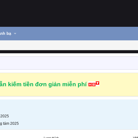
nh bạ
n kiếm tiền đơn giản miễn phí
 2025
g tám 2025
Lượt thích
VN