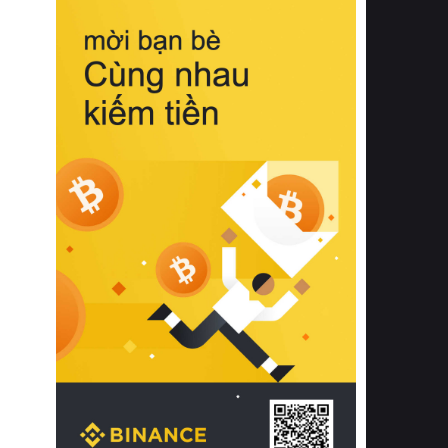
biệt từ bề mặt vải mềm mịn, khả năng
thoáng khí tuyệt vời cho đến độ đàn
hồi chuẩn xác của phần đệm nâng đỡ
cột sống.
Bên cạnh đó, việc lựa chọn các dòng
sản phẩm đạt chuẩn chất lượng quốc
tế còn giúp ngăn ngừa tình trạng kích
ứng da, hạn chế sự phát triển của vi
khuẩn và nấm mốc trong điều kiện
thời tiết nóng ẩm. Bạn có thể tìm hiểu
thêm các nghiên cứu khoa học về tác
động của giấc ngủ và môi trường
phòng ngủ đối với sức khỏe con
người tại Sleep Foundation (External
Link) để có cái nhìn toàn diện hơn.
2. Các tiêu chí vàng khi lựa chọn
chăn ga gối đệm cao cấp cho phòng
ngủ
Để sở hữu một bộ chăn ga gối đệm
cao cấp hoàn hảo cả về thẩm mỹ lẫn
công năng, người tiêu dùng cần cân
nhắc kỹ lưỡng các tiêu chí quan trọng