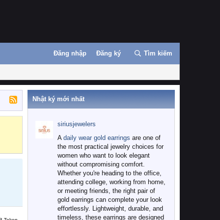
Đăng nhập
Đăng ký
Tìm kiếm
Nhật ký mới nhất
siriusjewelers
Binance
MEXC
A
daily wear gold earrings
are one of
the most practical jewelry choices for
women who want to look elegant
without compromising comfort.
Whether you're heading to the office,
attending college, working from home,
or meeting friends, the right pair of
gold earrings can complete your look
effortlessly. Lightweight, durable, and
timeless, these earrings are designed
B Token