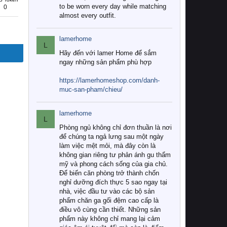
to be worn every day while matching
0
almost every outfit.
lamerhome
L
Hãy đến với lamer Home để sắm
ngay những sản phẩm phù hợp
https://lamerhomeshop.com/danh-
muc-san-pham/chieu/
lamerhome
L
Phòng ngủ không chỉ đơn thuần là nơi
để chúng ta ngả lưng sau một ngày
làm việc mệt mỏi, mà đây còn là
không gian riêng tư phản ánh gu thẩm
mỹ và phong cách sống của gia chủ.
Để biến căn phòng trở thành chốn
nghỉ dưỡng đích thực 5 sao ngay tại
nhà, việc đầu tư vào các bộ sản
phẩm chăn ga gối đệm cao cấp là
điều vô cùng cần thiết. Những sản
phẩm này không chỉ mang lại cảm