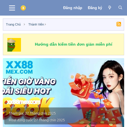
Đăng nhập
Đăng ký
Trang Chủ
Thành Viên
Hướng dẫn kiếm tiền đơn giản miễn phí
xx88mexcom
Tham gia
27 Tháng chín 2025
Hoạt động cuối
27 Tháng chín 2025