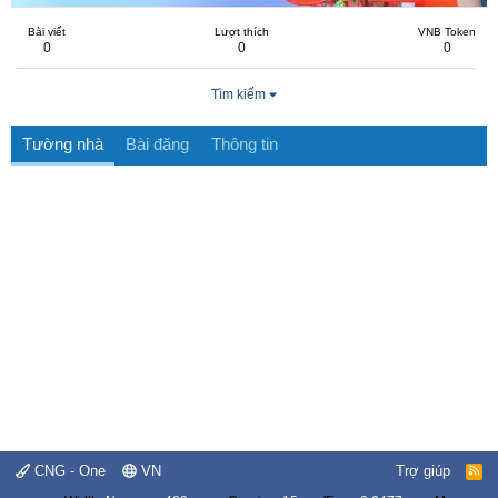
Bài viết
Lượt thích
VNB Token
0
0
0
Tìm kiếm
Tường nhà
Bài đăng
Thông tin
CNG - One
VN
Trợ giúp
R
S