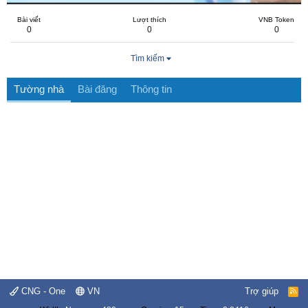
Bài viết
Lượt thích
VNB Token
0
0
0
Tìm kiếm
Tường nhà
Bài đăng
Thông tin
CNG - One
VN
Trợ giúp
R
S