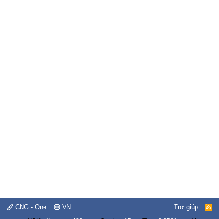
CNG - One
VN
Trợ giúp
R
S