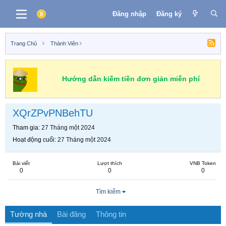
Đăng nhập
Đăng ký
Trang Chủ
Thành Viên
Hướng dẫn kiếm tiền đơn giản miễn phí
XQrZPvPNBehTU
Tham gia
27 Tháng một 2024
Hoạt động cuối
27 Tháng một 2024
Bài viết
Lượt thích
VNB Token
0
0
0
Tìm kiếm
Tường nhà
Bài đăng
Thông tin